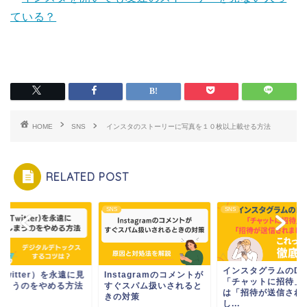
ている？
HOME
SNS
インスタのストーリーに写真を１０枚以上載せる方法
RELATED POST
SNS
SNS
インスタグラムのD
Twitter）を永遠に見
Instagramのコメントが
「チャットに招待」
しまうのをやめる方法
すぐスパム扱いされると
は「招待が送信され
きの対策
し...