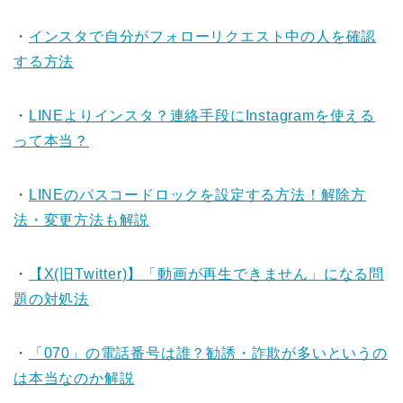
・
インスタで自分がフォローリクエスト中の人を確認
する方法
・
LINEよりインスタ？連絡手段にInstagramを使える
って本当？
・
LINEのパスコードロックを設定する方法！解除方
法・変更方法も解説
・
【X(旧Twitter)】「動画が再生できません」になる問
題の対処法
・
「070」の電話番号は誰？勧誘・詐欺が多いというの
は本当なのか解説