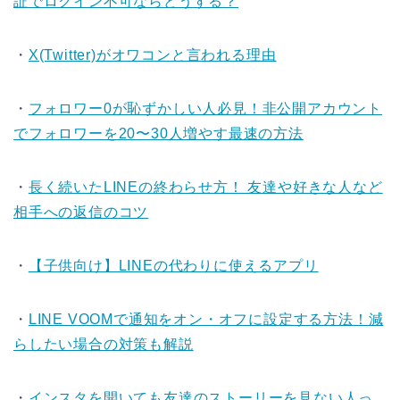
証でログイン不可ならどうする？
・
X(Twitter)がオワコンと言われる理由
・
フォロワー0が恥ずかしい人必見！非公開アカウント
でフォロワーを20〜30人増やす最速の方法
・
長く続いたLINEの終わらせ方！ 友達や好きな人など
相手への返信のコツ
・
【子供向け】LINEの代わりに使えるアプリ
・
LINE VOOMで通知をオン・オフに設定する方法！減
らしたい場合の対策も解説
・
インスタを開いても友達のストーリーを見ない人っ