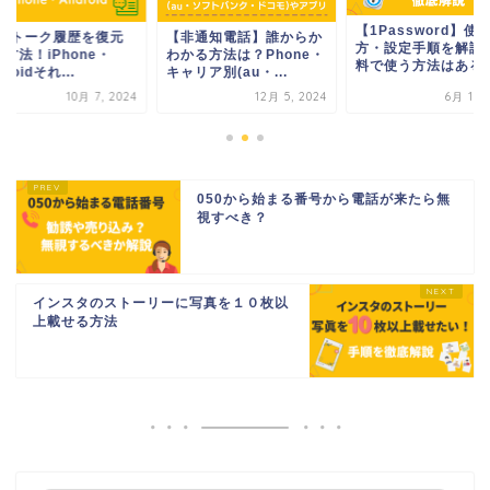
【1Password】使
INEトーク履歴を復元
【非通知電話】誰からか
方・設定手順を解説
方法！iPhone・
わかる方法は？Phone・
料で使う方法はある..
droidそれ...
キャリア別(au・...
10月 7, 2024
12月 5, 2024
6月 13, 
050から始まる番号から電話が来たら無
視すべき？
インスタのストーリーに写真を１０枚以
上載せる方法