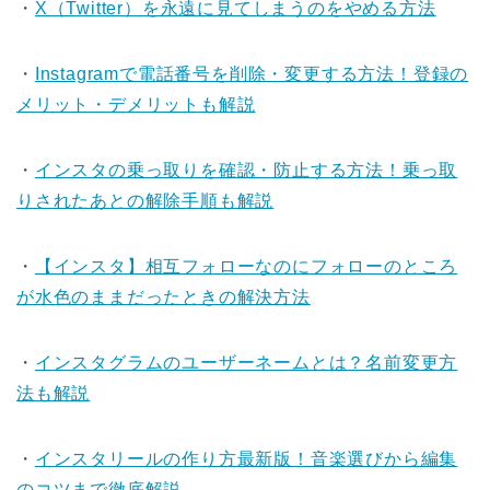
・
X（Twitter）を永遠に見てしまうのをやめる方法
・
Instagramで電話番号を削除・変更する方法！登録の
メリット・デメリットも解説
・
インスタの乗っ取りを確認・防止する方法！乗っ取
りされたあとの解除手順も解説
・
【インスタ】相互フォローなのにフォローのところ
が水色のままだったときの解決方法
・
インスタグラムのユーザーネームとは？名前変更方
法も解説
・
インスタリールの作り方最新版！音楽選びから編集
のコツまで徹底解説