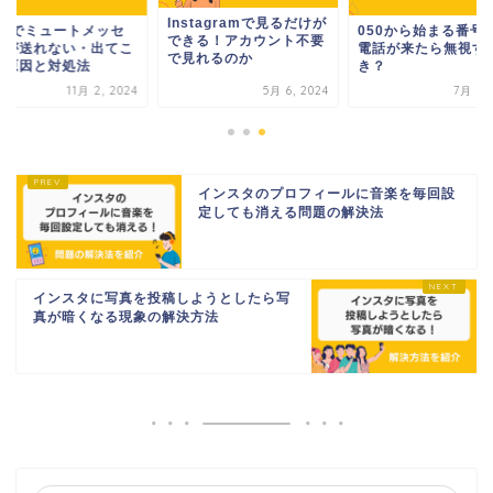
Instagramで見るだけが
INEでミュートメッセ
050から始まる番号
できる！アカウント不要
ジが送れない・出てこ
電話が来たら無視す
で見れるのか
い原因と対処法
き？
11月 2, 2024
5月 6, 2024
7月 7, 
インスタのプロフィールに音楽を毎回設
定しても消える問題の解決法
インスタに写真を投稿しようとしたら写
真が暗くなる現象の解決方法