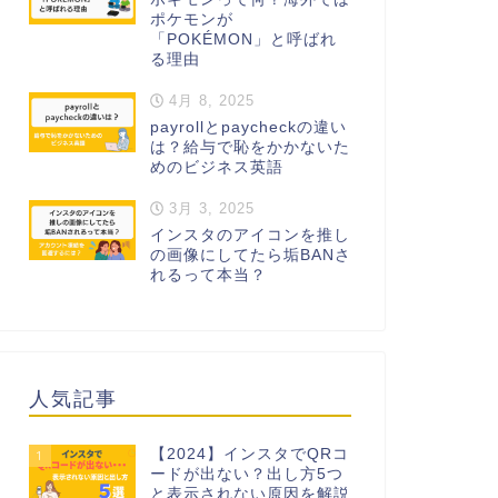
ポケモンが
「POKÉMON」と呼ばれ
る理由
4月 8, 2025
payrollとpaycheckの違い
は？給与で恥をかかないた
めのビジネス英語
3月 3, 2025
インスタのアイコンを推し
の画像にしてたら垢BANさ
れるって本当？
人気記事
【2024】インスタでQRコ
1
ードが出ない？出し方5つ
と表示されない原因を解説