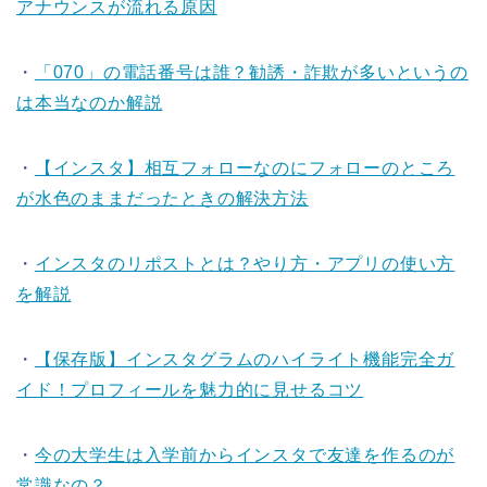
アナウンスが流れる原因
・
「070」の電話番号は誰？勧誘・詐欺が多いというの
は本当なのか解説
・
【インスタ】相互フォローなのにフォローのところ
が水色のままだったときの解決方法
・
インスタのリポストとは？やり方・アプリの使い方
を解説
・
【保存版】インスタグラムのハイライト機能完全ガ
イド！プロフィールを魅力的に見せるコツ
・
今の大学生は入学前からインスタで友達を作るのが
常識なの？