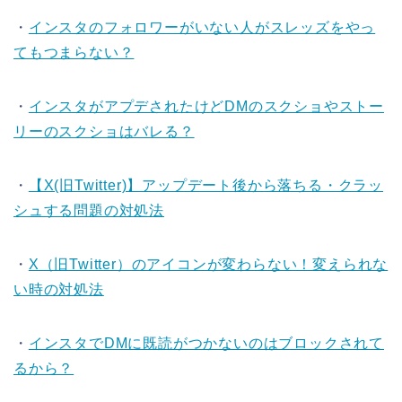
・
インスタのフォロワーがいない人がスレッズをやっ
てもつまらない？
・
インスタがアプデされたけどDMのスクショやストー
リーのスクショはバレる？
・
【X(旧Twitter)】アップデート後から落ちる・クラッ
シュする問題の対処法
・
X（旧Twitter）のアイコンが変わらない！変えられな
い時の対処法
・
インスタでDMに既読がつかないのはブロックされて
るから？