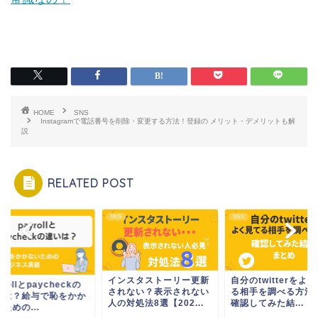
HOME
SNS
Instagramで電話番号を削除・変更する方法！登録の メリット・デメリットも解
説
RELATED POST
SNS
SNS
インスタストーリー更新
自分のtwitterをよ
yrollとpaycheckの
されない？表示されない
る相手を調べる方法
いは？給与で恥をかか
人の対処法8選【202...
確認してみた結...
ための...