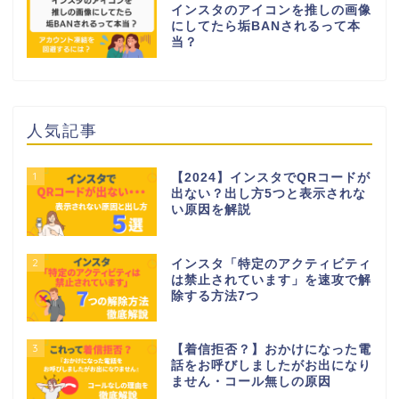
インスタのアイコンを推しの画像
にしてたら垢BANされるって本
当？
人気記事
1
【2024】インスタでQRコードが
出ない？出し方5つと表示されな
い原因を解説
2
インスタ「特定のアクティビティ
は禁止されています」を速攻で解
除する方法7つ
3
【着信拒否？】おかけになった電
話をお呼びしましたがお出になり
ません・コール無しの原因