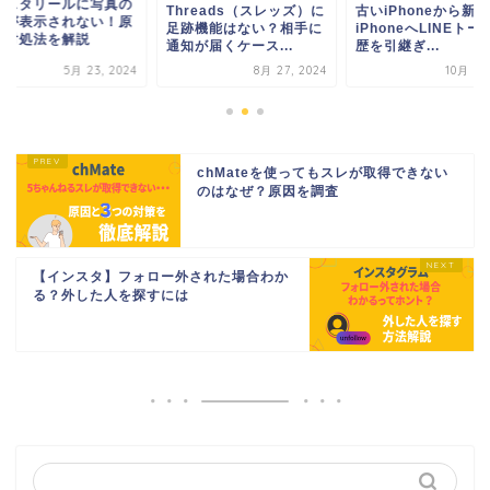
ンスタリールに写真の
Threads（スレッズ）に
古いiPhoneから新
部が表示されない！原
足跡機能はない？相手に
iPhoneへLINEトー
や対処法を解説
通知が届くケース...
歴を引継ぎ...
5月 23, 2024
8月 27, 2024
10月 9, 
chMateを使ってもスレが取得できない
のはなぜ？原因を調査
【インスタ】フォロー外された場合わか
る？外した人を探すには