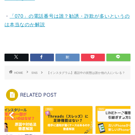
・
「070」の電話番号は誰？勧誘・詐欺が多いというの
は本当なのか解説
HOME
SNS
【インスタグラム】通話中の状態は誰か他の人にバレる？
RELATED POST
SNS
SNS