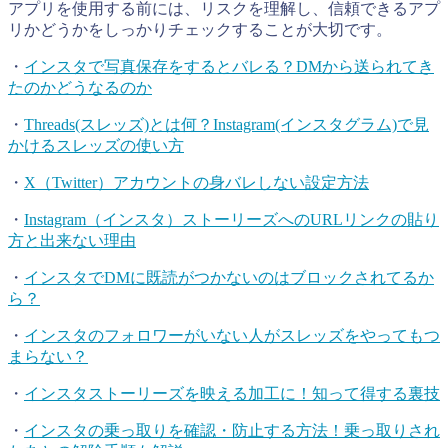
アプリを使用する前には、リスクを理解し、信頼できるアプ
リかどうかをしっかりチェックすることが大切です。
・
インスタで写真保存をするとバレる？DMから送られてき
たのかどうなるのか
・
Threads(スレッズ)とは何？Instagram(インスタグラム)で見
かけるスレッズの使い方
・
X（Twitter）アカウントの身バレしない設定方法
・
Instagram（インスタ）ストーリーズへのURLリンクの貼り
方と出来ない理由
・
インスタでDMに既読がつかないのはブロックされてるか
ら？
・
インスタのフォロワーがいない人がスレッズをやってもつ
まらない？
・
インスタストーリーズを映える加工に！知って得する裏技
・
インスタの乗っ取りを確認・防止する方法！乗っ取りされ