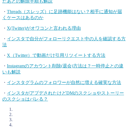
たあとの解除手順も解説
・
Threads（スレッズ）に足跡機能はない？相手に通知が届
くケースはあるのか
・
X(Twitter)がオワコンと言われる理由
・
インスタで自分がフォローリクエスト中の人を確認する方
法
・
X（Twitter）で動画だけ引用リツイートする方法
・
Instagramのアカウント削除(退会)方法は？一時停止との違
いも解説
・
インスタグラムのフォロワーが自然に増える確実な方法
・
インスタがアプデされたけどDMのスクショやストーリー
のスクショはバレる？