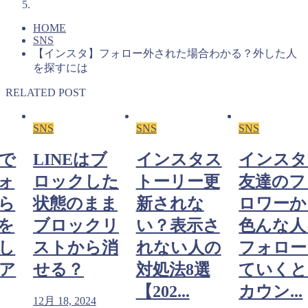
HOME
SNS
【インスタ】フォロー外された場合わかる？外した人
を探すには
RELATED POST
SNS
SNS
SNS
で
LINEはブ
インスタス
インスタ
ォ
ロックした
トーリー更
友達のフ
ら
状態のまま
新されな
ロワーか
を
ブロックリ
い？表示さ
色んな人
し
ストから消
れない人の
フォロー
ア
せる？
対処法8選
ていくと
【202...
カウン...
12月 18, 2024