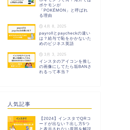
ポケモンが
「POKÉMON」と呼ばれ
る理由
4月 8, 2025
payrollとpaycheckの違い
は？給与で恥をかかないた
めのビジネス英語
3月 3, 2025
インスタのアイコンを推し
の画像にしてたら垢BANさ
れるって本当？
人気記事
【2024】インスタでQRコ
1
ードが出ない？出し方5つ
と表示されない原因を解説