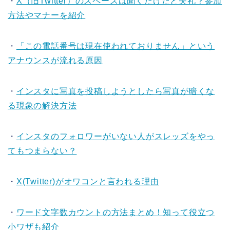
・
X（旧Twitter）のスペースは聞くだけだと失礼？参加
方法やマナーを紹介
・
「この電話番号は現在使われておりません」という
アナウンスが流れる原因
・
インスタに写真を投稿しようとしたら写真が暗くな
る現象の解決方法
・
インスタのフォロワーがいない人がスレッズをやっ
てもつまらない？
・
X(Twitter)がオワコンと言われる理由
・
ワード文字数カウントの方法まとめ！知って役立つ
小ワザも紹介