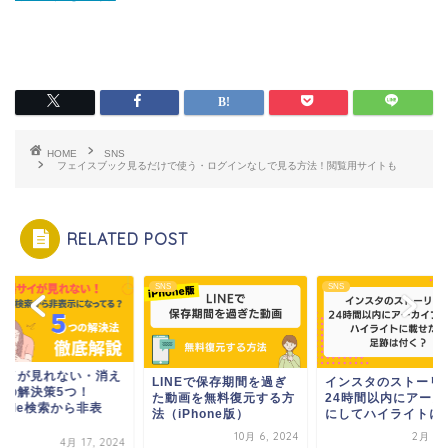
HOME
SNS
フェイスブック見るだけで使う・ログインなしで見る方法！閲覧用サイトも
RELATED POST
SNS
SNS
サイが見れない・消え
LINEで保存期間を過ぎ
インスタのストーリ
時の解決策5つ！
た動画を無料復元する方
24時間以内にアーカ
ogle検索から非表
法（iPhone版）
にしてハイライトに載.
.
10月 6, 2024
2月 1, 
4月 17, 2024