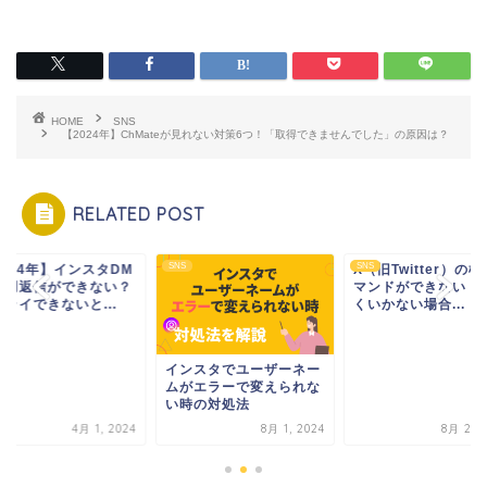
HOME
SNS
【2024年】ChMateが見れない対策6つ！「取得できませんでした」の原因は？
RELATED POST
SNS
SNS
2024年】インスタDM
X（旧Twitter）の
引用返信ができない？
マンドができない・
ライできないと...
くいかない場合...
インスタでユーザーネー
ムがエラーで変えられな
い時の対処法
4月 1, 2024
8月 1, 2024
8月 21, 