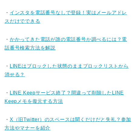
・
インスタを電話番号なしで登録！実はメールアドレ
スだけでできる
・
かかってきた電話が誰の電話番号か調べるには？電
話番号検索方法を解説
・
LINEはブロックした状態のままブロックリストから
消せる？
・
LINE Keepサービス終了？間違って削除したLINE
Keepメモを復元する方法
・
X（旧Twitter）のスペースは聞くだけだと失礼？参加
方法やマナーを紹介