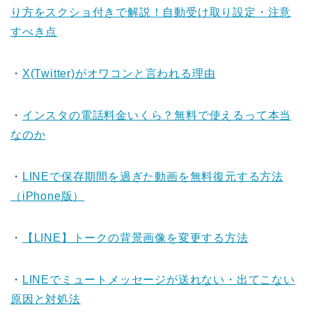
り方をスクショ付きで解説！自動受け取り設定・注意
すべき点
・
X(Twitter)がオワコンと言われる理由
・
インスタの電話料金いくら？無料で使えるって本当
なのか
・
LINEで保存期間を過ぎた動画を無料復元する方法
（iPhone版）
・
【LINE】トークの背景画像を変更する方法
・
LINEでミュートメッセージが送れない・出てこない
原因と対処法