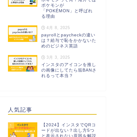
ポケモンが
「POKÉMON」と呼ばれ
る理由
4月 8, 2025
payrollとpaycheckの違い
は？給与で恥をかかないた
めのビジネス英語
3月 3, 2025
インスタのアイコンを推し
の画像にしてたら垢BANさ
れるって本当？
人気記事
【2024】インスタでQRコ
1
ードが出ない？出し方5つ
と表示されない原因を解説