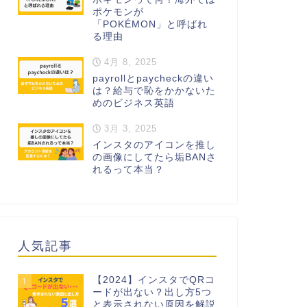
ポケモンが
「POKÉMON」と呼ばれ
る理由
4月 8, 2025
payrollとpaycheckの違い
は？給与で恥をかかないた
めのビジネス英語
3月 3, 2025
インスタのアイコンを推し
の画像にしてたら垢BANさ
れるって本当？
人気記事
【2024】インスタでQRコ
1
ードが出ない？出し方5つ
と表示されない原因を解説