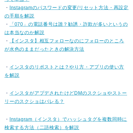
・
Instagramのパスワードの変更/リセット方法・再設定
の手順を解説
・
「070」の電話番号は誰？勧誘・詐欺が多いというの
は本当なのか解説
・
【インスタ】相互フォローなのにフォローのところ
が水色のままだったときの解決方法
・
インスタのリポストとは？やり方・アプリの使い方
を解説
・
インスタがアプデされたけどDMのスクショやストー
リーのスクショはバレる？
・
Instagram（インスタ）でハッシュタグを複数同時に
検索する方法（二語検索）を解説