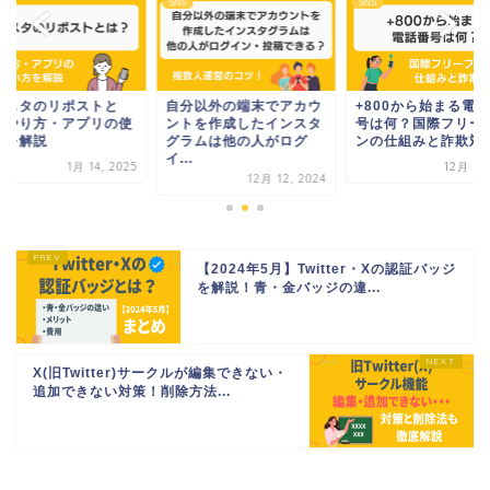
SNS
SNS
ンスタのリポストと
自分以外の端末でアカウ
+800から始まる電
？やり方・アプリの使
ントを作成したインスタ
号は何？国際フリー
方を解説
グラムは他の人がログ
ンの仕組みと詐欺対
イ...
1月 14, 2025
12月 3, 
12月 12, 2024
【2024年5月】Twitter・Xの認証バッジ
を解説！青・金バッジの違...
X(旧Twitter)サークルが編集できない・
追加できない対策！削除方法...