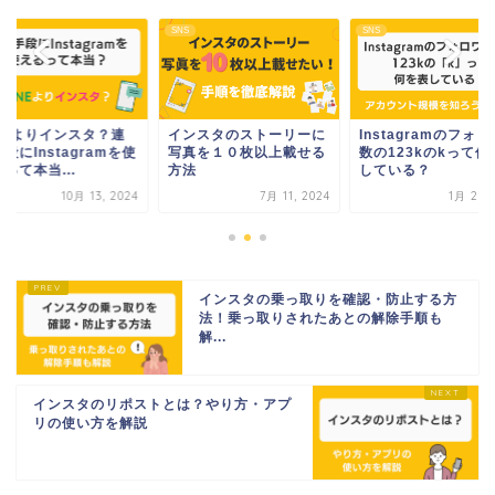
SNS
SNS
INEよりインスタ？連
インスタのストーリーに
Instagramのフォ
段にInstagramを使
写真を１０枚以上載せる
数の123kのkって何
って本当...
方法
している？
10月 13, 2024
7月 11, 2024
1月 29, 
インスタの乗っ取りを確認・防止する方
法！乗っ取りされたあとの解除手順も
解...
インスタのリポストとは？やり方・アプ
リの使い方を解説