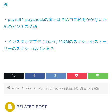
説
・
payrollとpaycheckの違いは？給与で恥をかかないた
めのビジネス英語
・
インスタがアプデされたけどDMのスクショやストー
リーのスクショはバレる？
HOME
SNS
インスタのアカウントを完全に削除（退会）する方法
RELATED POST